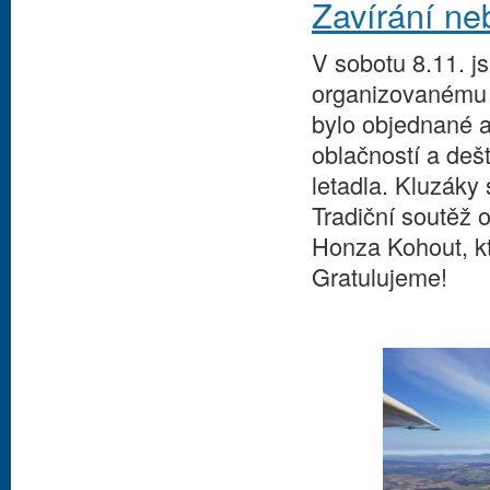
Zavírání ne
V sobotu 8.11. j
organizovanému 
bylo objednané 
oblačností a deš
letadla. Kluzáky 
Tradiční soutěž o
Honza Kohout, kt
Gratulujeme!