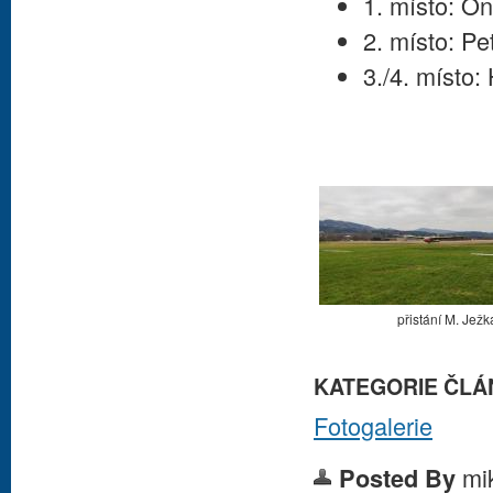
1. místo: O
2. místo: Pe
3./4. místo
přistání M. Ježk
KATEGORIE ČLÁ
Fotogalerie
mi
Posted By