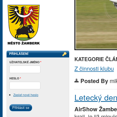
PŘIHLÁŠENÍ
KATEGORIE ČLÁ
UŽIVATELSKÉ JMÉNO
*
Z činnosti klubu
HESLO
*
mi
Posted By
Letecký de
Zaslat nové heslo
AirShow Žambe
kraji, je již minulo