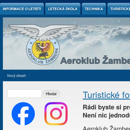
Jump to Content
INFORMACE O LETIŠTI
LETECKÁ ŠKOLA
TECHNIKA
TURISTICK
Nový obsah
Vyhledávání
HLEDAT
Turistické fo
Rádi byste si p
Není nic jednod
Aeroklub Žamberk