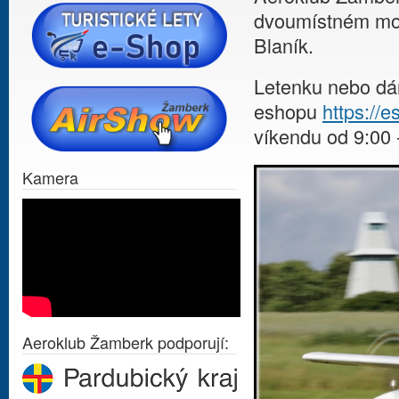
dvoumístném mot
Blaník.
Letenku nebo dá
eshopu
https://
víkendu od 9:00 
Kamera
Aeroklub Žamberk podporují: