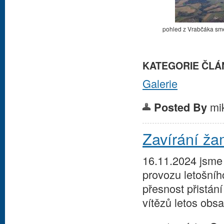
pohled z Vrabčáka sm
KATEGORIE ČLÁ
Galerie
mi
Posted By
Zavírání ž
16.11.2024 jsme
provozu letošníh
přesnost přistán
vítězů letos obsad