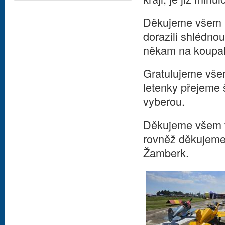
Děkujeme všem ná
dorazili shlédnou
někam na koupal
Gratulujeme všem
letenky přejeme š
vyberou.
Děkujeme všem v
rovněž děkujeme
Žamberk.