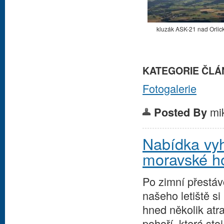
kluzák ASK-21 nad Orlic
KATEGORIE ČLÁ
Fotogalerie
mi
Posted By
Nabídka vyh
moravské h
Po zimní přestáv
našeho letiště si
hned několik atr
pohoří, která stoj