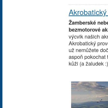
Akrobatick
Žamberské nebe
bezmotorové ak
výcvik našich ak
Akrobatický pro
už nemůžete dočk
aspoň pokochat t
kůži (a žaludek 