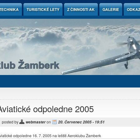
TECHNIKA
TURISTICKÉ LETY
Z ČINNOSTI AK
GALERIE
ODKA
Aviatické odpoledne 2005
posted by
on
webmaster
20. Červenec 2005 - 19:51
viatické odpoledne 16. 7. 2005 na letišti Aeroklubu Žamberk