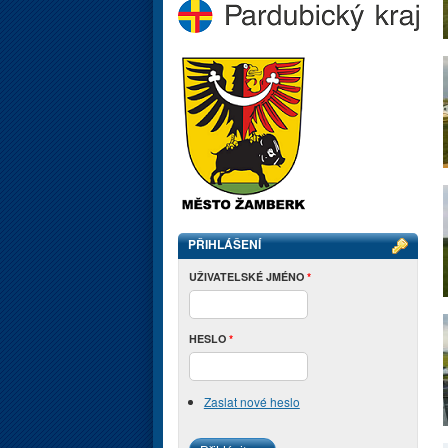
PŘIHLÁŠENÍ
UŽIVATELSKÉ JMÉNO
*
HESLO
*
Zaslat nové heslo