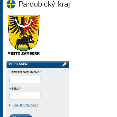
PŘIHLÁŠENÍ
UŽIVATELSKÉ JMÉNO
*
HESLO
*
Zaslat nové heslo