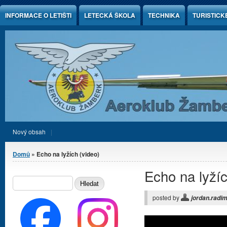
Jump to Content
INFORMACE O LETIŠTI
LETECKÁ ŠKOLA
TECHNIKA
TURISTICK
Nový obsah
Jste zde
Domů
» Echo na lyžích (video)
Echo na lyžíc
Vyhledávání
HLEDAT
posted by
jordan.radi