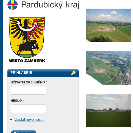
PŘIHLÁŠENÍ
UŽIVATELSKÉ JMÉNO
*
HESLO
*
Zaslat nové heslo