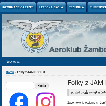
Jump to Content
INFORMACE O LETIŠTI
LETECKÁ ŠKOLA
TECHNIKA
TURISTICK
Nový obsah
Jste zde
Domů
» Fotky z JAM ROCKU
Fotky z JA
Vyhledávání
HLEDAT
posted by
smejkal.boh
Zase několik fotek pro snížen