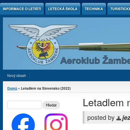
Jump to Content
INFORMACE O LETIŠTI
LETECKÁ ŠKOLA
TECHNIKA
TURISTICK
Nový obsah
Jste zde
Domů
» Letadlem na Slovensko (2022)
Letadlem 
Vyhledávání
HLEDAT
posted by
je