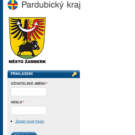
PŘIHLÁŠENÍ
UŽIVATELSKÉ JMÉNO
*
HESLO
*
Zaslat nové heslo