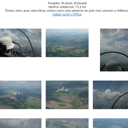
Posádka: M.Ježek, M.Zavadil
Uletěná vzdálenost: 73,2 km
Čtvrtou úlohu jsme zakončili po otočení první arey přistáním do pole mezi Jamným a Orličkami
Odkaz na let v CPSce