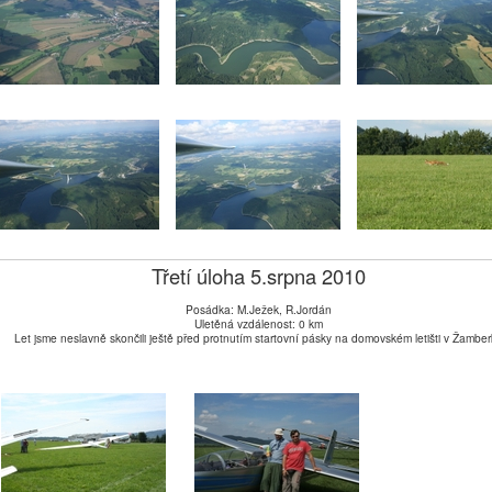
Třetí úloha 5.srpna 2010
Posádka: M.Ježek, R.Jordán
Uletěná vzdálenost: 0 km
Let jsme neslavně skončili ještě před protnutím startovní pásky na domovském letišti v Žambe