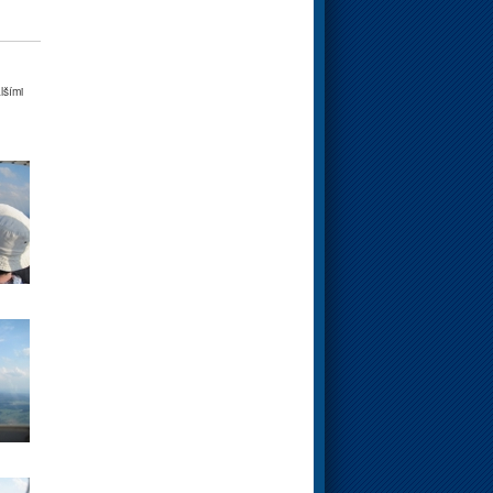
lšími