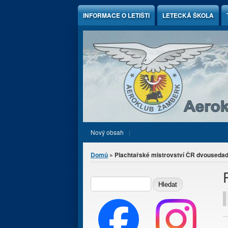
Jump to Content
INFORMACE O LETIŠTI
LETECKÁ ŠKOLA
Nový obsah
Jste zde
Domů
» Plachtařské mistrovství ČR dvouseda
Vyhledávání
HLEDAT