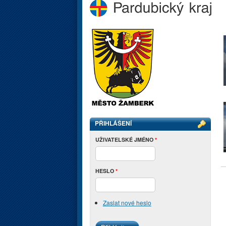
PŘIHLÁŠENÍ
UŽIVATELSKÉ JMÉNO
*
HESLO
*
Zaslat nové heslo