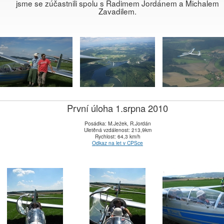
jsme se zúčastnili spolu s Radimem Jordánem a Michalem
Zavadilem.
První úloha 1.srpna 2010
Posádka: M.Ježek, R.Jordán
Uletěná vzdálenost: 213,9km
Rychlost: 64,3 km/h
Odkaz na let v CPSce