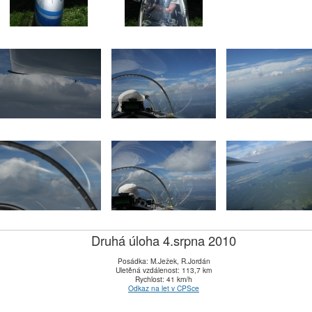
Druhá úloha 4.srpna 2010
Posádka: M.Ježek, R.Jordán
Uletěná vzdálenost: 113,7 km
Rychlost: 41 km/h
Odkaz na let v CPSce