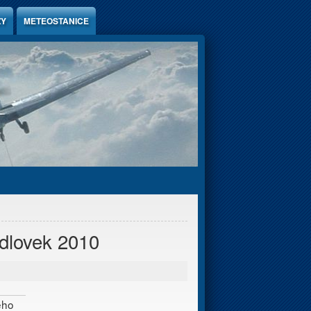
ZY
METEOSTANICE
dlovek 2010
ého