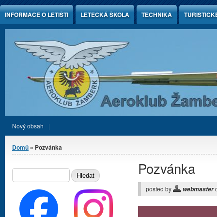
Jump to Content
INFORMACE O LETIŠTI
LETECKÁ ŠKOLA
TECHNIKA
TURISTICK
Nový obsah
Jste zde
Domů
» Pozvánka
Pozvánka
Vyhledávání
HLEDAT
posted by
webmaster