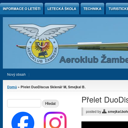
Jump to Content
INFORMACE O LETIŠTI
LETECKÁ ŠKOLA
TECHNIKA
TURISTICK
Nový obsah
Jste zde
Domů
» Přelet DuoDiscus Sklenář M, Smejkal B.
Přelet DuoDi
Vyhledávání
HLEDAT
posted by
smejkal.boh