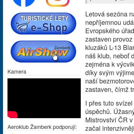
Letová sezóna n
nepříjemnou udál
Evropského úřad
zastaven provoz
kluzáků L-13 Blan
náš klub, neboť d
zejména k výcvik
Kamera
díky svým výjim
naší bezmotorové
zastaven, čímž tr
I přes tuto svíze
úspěchů. Úžasný
Mistrovství ČR v
Aeroklub Žamberk podporují:
začal intenzivněj