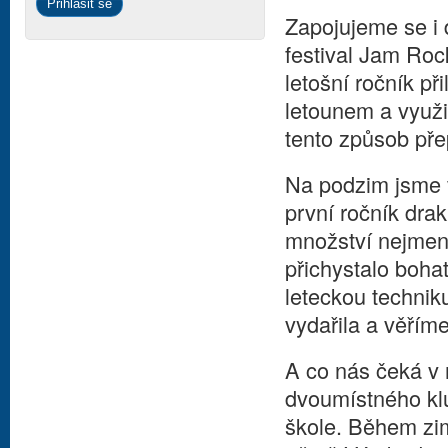
Zapojujeme se i
festival Jam Roc
letošní ročník p
letounem a využil
tento způsob přep
Na podzim jsme 
první ročník dra
množství nejmenš
přichystalo boha
leteckou technik
vydařila a věříme
A co nás čeká v
dvoumístného klu
škole. Během zi