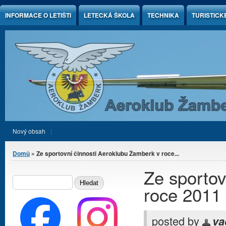
Jump to Content
INFORMACE O LETIŠTI
LETECKÁ ŠKOLA
TECHNIKA
TURISTICK
Nový obsah
Jste zde
Domů
» Ze sportovní činnosti Aeroklubu Žamberk v roce...
Ze sportov
Vyhledávání
HLEDAT
roce 2011
posted by
va