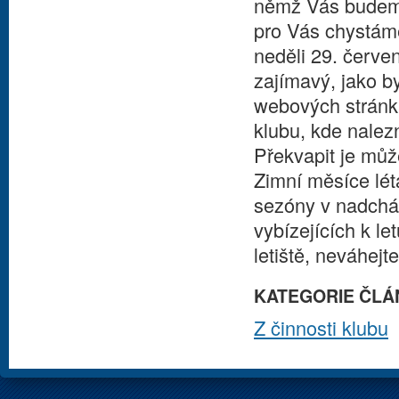
němž Vás budeme
pro Vás chystáme 
neděli 29. červe
zajímavý, jako b
webových strán
klubu, kde nalezn
Překvapit je můž
Zimní měsíce létá
sezóny v nadcház
vybízejících k l
letiště, neváhejt
KATEGORIE ČLÁ
Z činnosti klubu