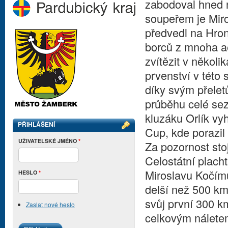
zabodoval hned n
soupeřem je Miro
předvedl na Hron
borců z mnoha a
zvítězit v někol
prvenství v této 
díky svým přele
průběhu celé sez
kluzáku Orlík vy
PŘIHLÁŠENÍ
Cup, kde porazil 
UŽIVATELSKÉ JMÉNO
*
Za pozornost stoj
Celostátní plach
Miroslavu Kočímu 
HESLO
*
delší než 500 km
svůj první 300 k
Zaslat nové heslo
celkovým nálete