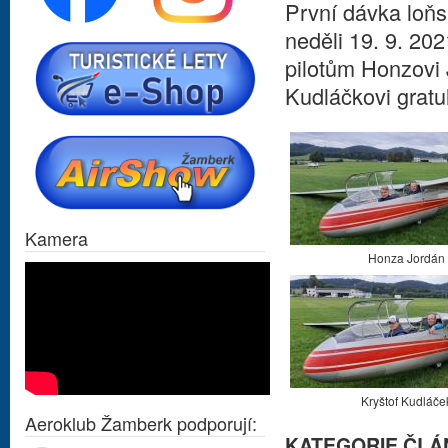
První dávka loňs
neděli 19. 9. 20
pilotům Honzovi 
Kudláčkovi gratu
Kamera
Honza Jordán
Kryštof Kudláče
Aeroklub Žamberk podporují:
KATEGORIE ČLÁ