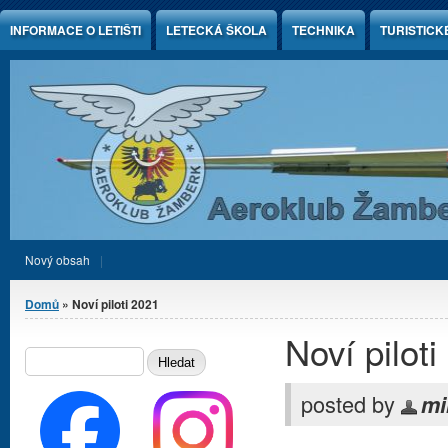
Jump to Content
INFORMACE O LETIŠTI
LETECKÁ ŠKOLA
TECHNIKA
TURISTICK
Nový obsah
Jste zde
Domů
» Noví piloti 2021
Noví pilot
Vyhledávání
HLEDAT
posted by
mi