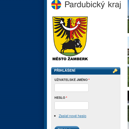
PŘIHLÁŠENÍ
UŽIVATELSKÉ JMÉNO
*
HESLO
*
Zaslat nové heslo