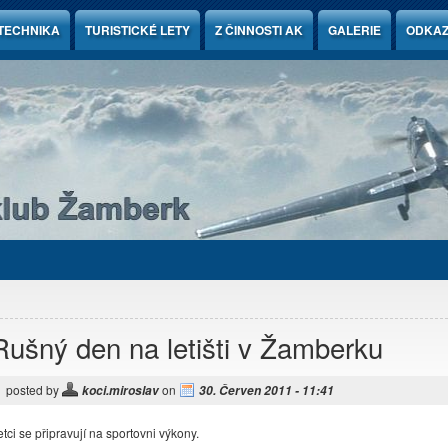
TECHNIKA
TURISTICKÉ LETY
Z ČINNOSTI AK
GALERIE
ODKA
Rušný den na letišti v Žamberku
posted by
on
koci.miroslav
30. Červen 2011 - 11:41
etci se připravují na sportovni výkony.