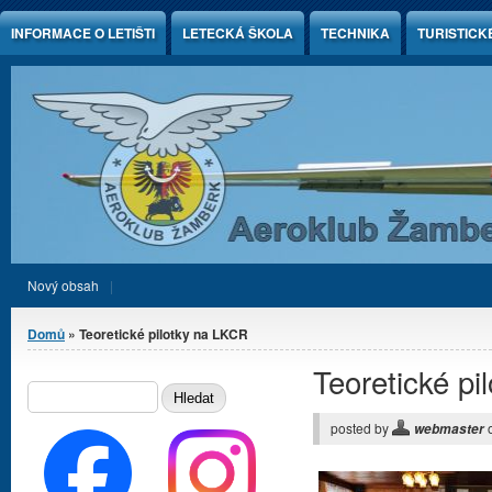
Jump to Content
INFORMACE O LETIŠTI
LETECKÁ ŠKOLA
TECHNIKA
TURISTICK
Nový obsah
Jste zde
Domů
» Teoretické pilotky na LKCR
Teoretické p
Vyhledávání
HLEDAT
posted by
webmaster