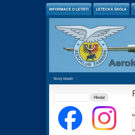
Jump to Content
INFORMACE O LETIŠTI
LETECKÁ ŠKOLA
Nový obsah
Vyhledávání
HLEDAT
U
Za