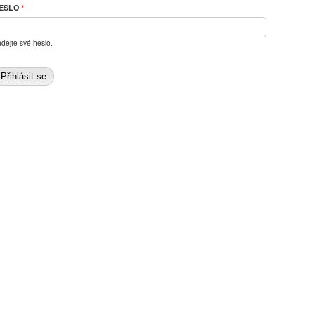
ESLO
*
dejte své heslo.