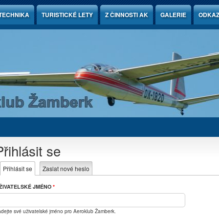
TECHNIKA
TURISTICKÉ LETY
Z ČINNOSTI AK
GALERIE
ODKA
Přihlásit se
Hlavní záložky
Přihlásit se
(aktivní záložka)
Zaslat nové heslo
ŽIVATELSKÉ JMÉNO
*
dejte své uživatelské jméno pro Aeroklub Žamberk.