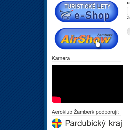
H
Za
Kamera
Aeroklub Žamberk podporují: