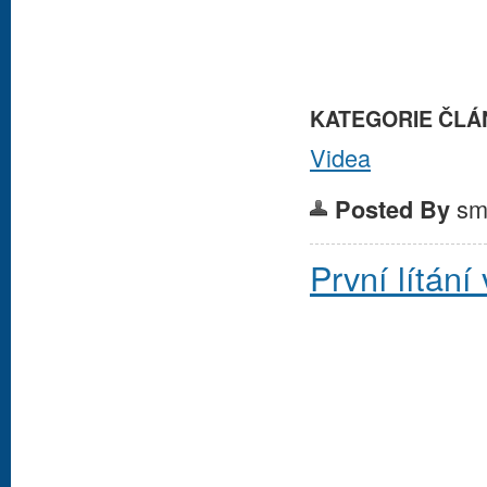
KATEGORIE ČLÁ
Videa
sm
Posted By
První lítání