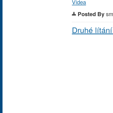
Videa
sm
Posted By
Druhé lítán