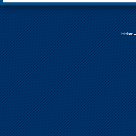
telefon: 