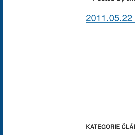
2011.05.2
KATEGORIE ČLÁ