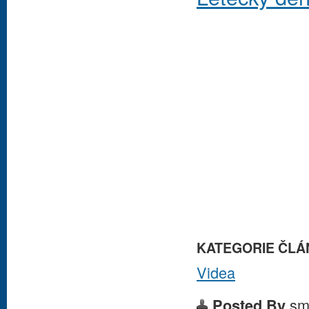
KATEGORIE ČLÁ
Videa
sm
Posted By