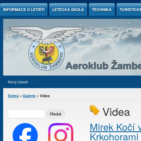
Jump to Content
INFORMACE O LETIŠTI
LETECKÁ ŠKOLA
TECHNIKA
TURISTICK
Nový obsah
Jste zde
Domů
»
Galerie
» Videa
Videa
Vyhledávání
HLEDAT
Mirek Kočí 
Krkohorami 