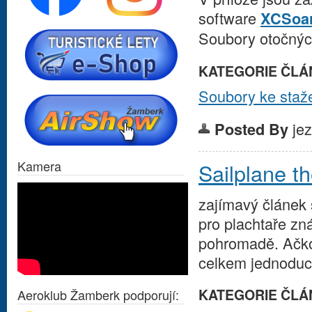
software
XCSoa
Soubory otočných
KATEGORIE ČLÁ
Soubory ke staž
je
Posted By
Kamera
Sailplane t
zajímavý článek 
pro plachtaře zn
pohromadě. Ačkoli
celkem jednoduch
KATEGORIE ČLÁ
Aeroklub Žamberk podporují: