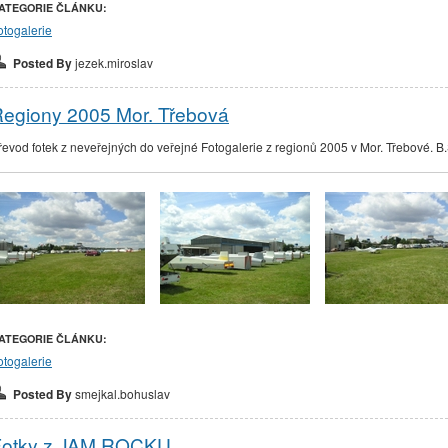
ATEGORIE ČLÁNKU:
otogalerie
Posted By
jezek.miroslav
egiony 2005 Mor. Třebová
řevod fotek z neveřejných do veřejné Fotogalerie z regionů 2005 v Mor. Třebové. B
ATEGORIE ČLÁNKU:
otogalerie
Posted By
smejkal.bohuslav
Fotky z JAM ROCKU