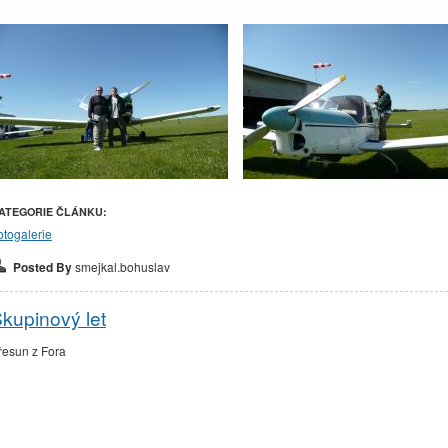
ATEGORIE ČLÁNKU:
otogalerie
Posted By
smejkal.bohuslav
kupinový let
řesun z Fora