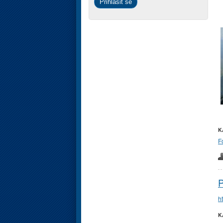
K
F
P
h
K