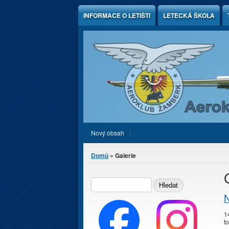
Jump to Content
INFORMACE O LETIŠTI
LETECKÁ ŠKOLA
Nový obsah
Jste zde
Domů
» Galerie
Vyhledávání
HLEDAT
N
1
t