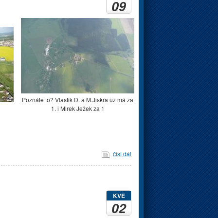
09
Poznáte to? Vlastik D. a M.Jiskra už má za
1. i Mirek Ježek za 1
číst dál
KVĚ
02