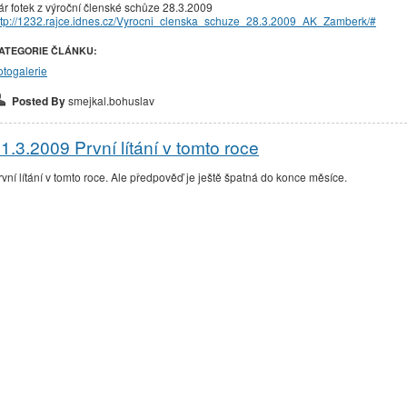
ár fotek z výroční členské schůze 28.3.2009
ttp://1232.rajce.idnes.cz/Vyrocni_clenska_schuze_28.3.2009_AK_Zamberk/#
ATEGORIE ČLÁNKU:
otogalerie
Posted By
smejkal.bohuslav
1.3.2009 První lítání v tomto roce
rvní lítání v tomto roce. Ale předpověď je ještě špatná do konce měsíce.