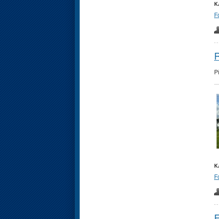
K
F
R
P
K
F