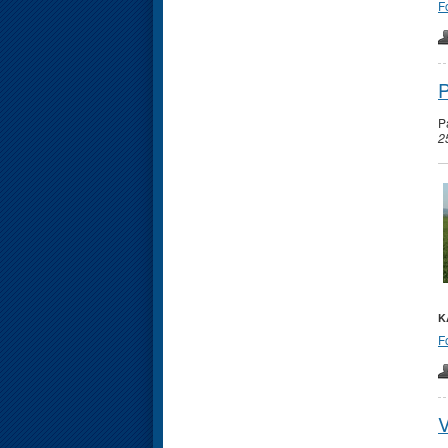
F
P
P
2
K
F
V