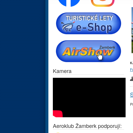
K
Kamera
F
S
P
Aeroklub Žamberk podporují: