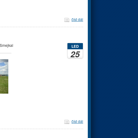
číst dál
.Smejkal
LED
25
číst dál