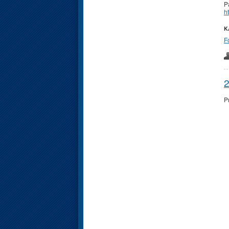
P
h
K
F
2
P