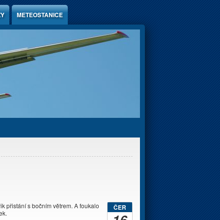
ZY
METEOSTANICE
k přistání s bočním větrem. A foukalo
ČER
ek.
16