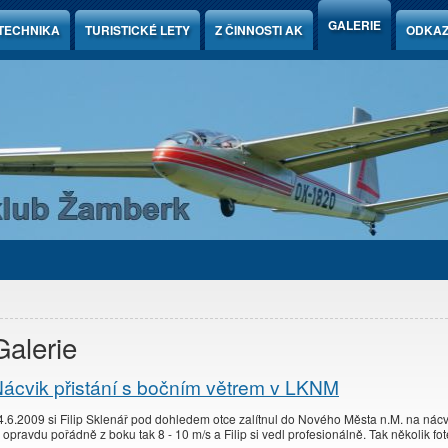
GALERIE
TECHNIKA
TURISTICKÉ LETY
Z ČINNOSTI AK
ODKA
Galerie
ácvik přistání s bočním větrem v LKNM
4.6.2009 si Filip Sklenář pod dohledem otce zalítnul do Nového Města n.M. na nácvi
o opravdu pořádně z boku tak 8 - 10 m/s a Filip si vedl profesionálně. Tak několik fot