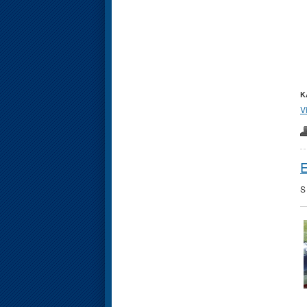
K
V
E
S