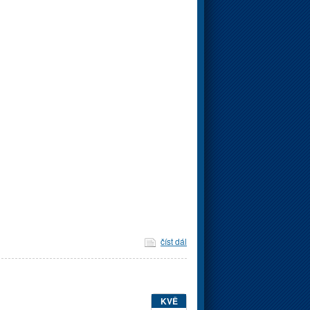
číst dál
KVĚ