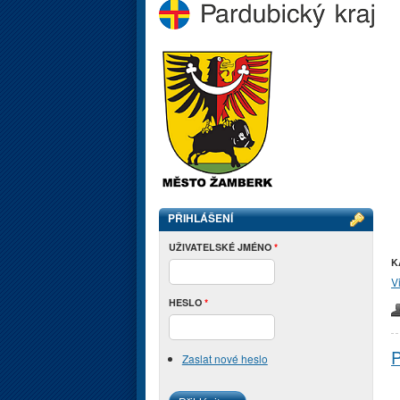
PŘIHLÁŠENÍ
UŽIVATELSKÉ JMÉNO
*
K
V
HESLO
*
P
Zaslat nové heslo