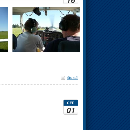
číst dál
ČER
01