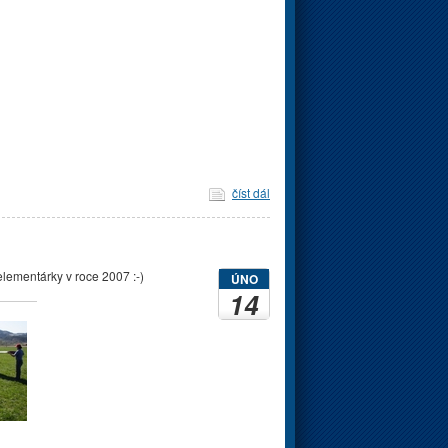
číst dál
elementárky v roce 2007 :-)
ÚNO
14