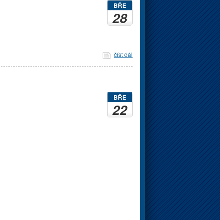
BŘE
28
číst dál
BŘE
22