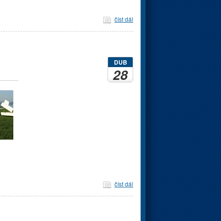
číst dál
DUB
28
číst dál