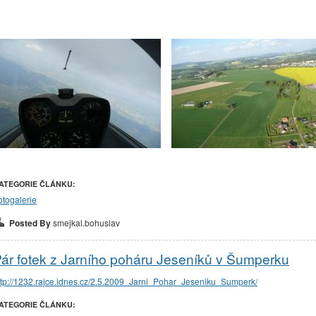
ATEGORIE ČLÁNKU:
otogalerie
Posted By
smejkal.bohuslav
ár fotek z Jarního poháru Jeseníků v Šumperku
ttp://1232.rajce.idnes.cz/2.5.2009_Jarni_Pohar_Jeseniku_Sumperk/
ATEGORIE ČLÁNKU: