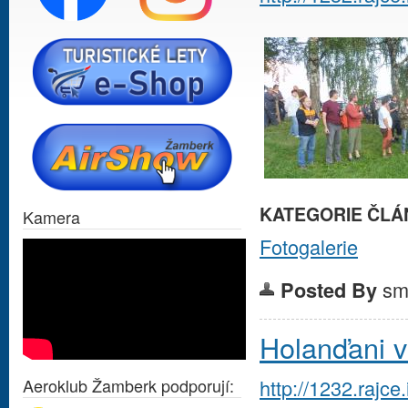
KATEGORIE ČLÁ
Kamera
Fotogalerie
sm
Posted By
Holanďani 
http://1232.raj
Aeroklub Žamberk podporují: