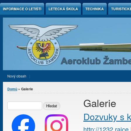
Jump to Content
INFORMACE O LETIŠTI
LETECKÁ ŠKOLA
TECHNIKA
TURISTICK
Nový obsah
Jste zde
Domů
» Galerie
Galerie
Vyhledávání
HLEDAT
Dozvuky s k
http://1232.rajc