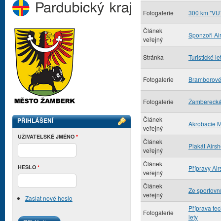
Fotogalerie
300 km "VU
Článek
Sponzoři A
veřejný
Stránka
Turistické le
Fotogalerie
Bramborové
Fotogalerie
Žamberecká
Článek
PŘIHLÁŠENÍ
Akrobacie 
veřejný
UŽIVATELSKÉ JMÉNO
*
Článek
Plakát Airs
veřejný
Článek
HESLO
*
Přípravy Ai
veřejný
Článek
Ze sportovn
veřejný
Zaslat nové heslo
Příprava tec
Fotogalerie
lety