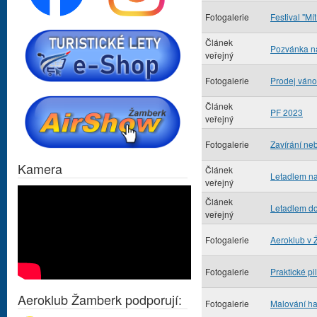
Fotogalerie
Festival "Mít
Článek
Pozvánka na
veřejný
Fotogalerie
Prodej váno
Článek
PF 2023
veřejný
Fotogalerie
Zavírání ne
Kamera
Článek
Letadlem na
veřejný
Článek
Letadlem do
veřejný
Fotogalerie
Aeroklub v 
Fotogalerie
Praktické pi
Aeroklub Žamberk podporují:
Fotogalerie
Malování ha