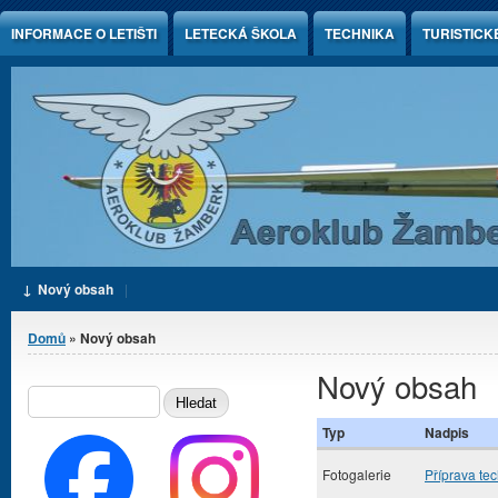
Jump to Content
INFORMACE O LETIŠTI
LETECKÁ ŠKOLA
TECHNIKA
TURISTICK
Nový obsah
Jste zde
Domů
» Nový obsah
Nový obsah
Vyhledávání
HLEDAT
Typ
Nadpis
Fotogalerie
Příprava te